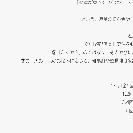
「
発達がゆっくりだけど、元
という、運動の初心者や
ーど
①「遊び感覚」で体を
②「ただ遊ぶ」のではなく、その遊びに
③お一人お一人のお悩みに応じて、難易度や運動強度を
1ヶ月全5
1.2
3.4
5