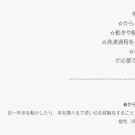
☆から
☆動きや
☆発達過程を
☆
が必要
〜〜〜〜〜〜〜〜〜〜〜〜〜〜
☆か
目一杯体を動かしたり、体を隅々まで使い切る経験をすること
能性（