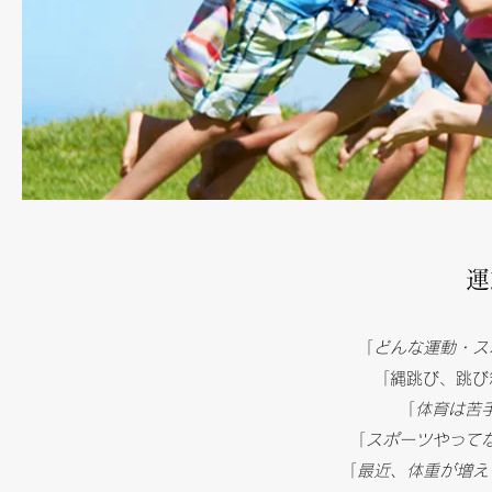
運
「
どんな運動・ス
「縄跳び、跳び
「
体育は苦
「
スポーツやって
「
最近、体重が増え