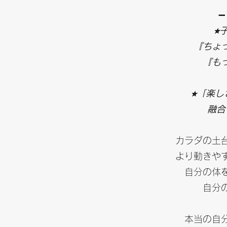
➖
⭐︎
『ちょ
『も
⭐︎
「楽し
融合
カラダの土
より動きや
自分の体
自分
本当の自