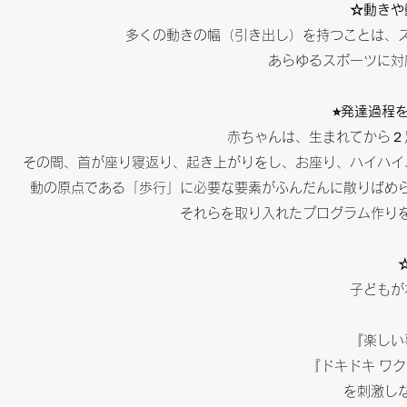
☆動きや
多くの動きの幅（引き出し）を持つことは、
あらゆるスポーツに対
⭐︎発達過
赤ちゃんは、生まれてから２
その間、首が座り寝返り、起き上がりをし、お座り、ハイハイ
動の原点である「歩行」に必要な要素がふんだんに散りばめ
それらを取り入れたプログラム作りを
子どもが
『楽しい
『ドキドキ ワ
を刺激し